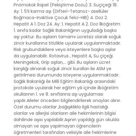
Pnömokok Rapel (Pekiştirme Dozu) 3. Suçiçeği 18.
Ay: 1. 5′li karma aşı (Difteri-Tetanoz- asellüler
Boğmaca-Inaktive Çocuk felci-HIB) 4. Doz 2.
Hepatit A 1. Doz 24. Ay: 1. Hepatit A 2. Doz İlköğretim
1. sınıfa kadar Sağlık Bakanlığının uyguladığı başka
aşı yoktur. Bu aşıların tamamı ücretsiz olarak soğuk
zincir kurallarına titizlikle uyularak uygulanmaktadır.
Risk grubundakilere veya isteyenlere başka aşılar
da uygulanabilir. Rotavirus , Hepatit A, Su çiçeği.
Meningekok, Grip aşıları,… gibi. Bu aşıların ücret
karşılığı alınarak soğuk zincir kuralları ile ASM ye
getirilmesi durumunda isteyene uygulanmaktadır.
Sağlık Bakanlığı ile Milli Eğitim Bakanlığı arasındaki
protokole uyularak her eğitim yılı içinde ilköğretim
okullarının 1. ve 8. sınıflarına aşı uygulaması
yapılır.Aileler önceden bilgilendirilerek onayları alınır.
Özel durumu olanlar ,bağışıklıkla ilgili hastalığı
olanlar ve allerjisi olanların aile hekimlerinin bilgisi
dahilinde aşısı yapılabilir.Aşının yapıldığı gün okulda
olmayan ve aşısı yapılmayan öğrencilerin
öğretmenleri tarafından velisiyle aile hekimlerine