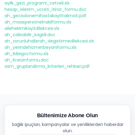
aylik_gezi_programi_cetveli.xls
hesap_isletim_ucreti_itiraz_formu.doc
ah_gecisdonemihastakayittalimati.pdf
ah_maaspersonelnakilformu.xls
ailehekimikayitdilekcesi.xls
ah_calisabilir_kagidi.doc
ah_zorunluhallerah_degistirmedilekcesi.xls
ah_yerindehizmetbeyaniformu.xls
ah_ildisigocformu.xls
ah_ilceizinformu.doc
asm_gruplandirma_kriterleri_rehberi.pdf
Bültenimize Abone Olun
Sağlık ipuçları, kampanyalar ve yeniliklerden haberdar
olun.