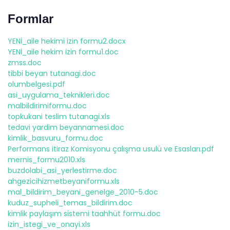
Formlar
YENİ_aile hekimi izin formu2.docx
YENİ_aile hekim izin formu1.doc
zmss.doc
tibbi beyan tutanagi.doc
olumbelgesi.pdf
asi_uygulama_teknikleri.doc
malbildirimiformu.doc
topkukani teslim tutanagi.xls
tedavi yardim beyannamesi.doc
kimlik_basvuru_formu.doc
Performans itiraz Komisyonu çalışma usulü ve Esasları.pdf
mernis_formu2010.xls
buzdolabi_asi_yerlestirme.doc
ahgezicihizmetbeyaniformu.xls
mal_bildirim_beyani_genelge_2010-5.doc
kuduz_supheli_temas_bildirim.doc
kimlik paylaşım sistemi taahhüt formu.doc
izin_istegi_ve_onayi.xls